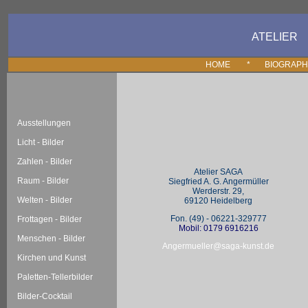
ATELIER
HOME *
BIOGRAP
Ausstellungen
Licht - Bilder
Zahlen - Bilder
Atelier SAGA
Raum - Bilder
Siegfried A. G. Angermüller
Werderstr. 29,
Welten - Bilder
69120 Heidelberg
Fon. (49) - 06221-329777
Frottagen - Bilder
Mobil: 0179 6916216
Menschen - Bilder
Angermueller@saga-kunst.de
Kirchen und Kunst
Paletten-Tellerbilder
Bilder-Cocktail